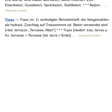
Eisenbeton, Gussbeton, Spritzbeton, Stahlbeton. * * * Be|ton… …
Universal-Lexikon
Trass
— Trạss 〈m. 1〉 verfestigter Bimssteintuff, der feingemahlen
als hydraul. Zuschlag auf Trasszement od. Beton verwendet wird
[<ital. terrazzo „Terrasse, Altan“] * * * Trạss [niederl. tras, terras u.
frz. terrasse = Terrasse (lat. terra = Erde)] …
Universal-Lexikon