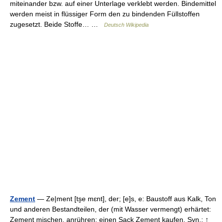
miteinander bzw. auf einer Unterlage verklebt werden. Bindemittel
werden meist in flüssiger Form den zu bindenden Füllstoffen
zugesetzt. Beide Stoffe… …
Deutsch Wikipedia
Zement
— Ze|ment [ts̮e mɛnt], der; [e]s, e: Baustoff aus Kalk, Ton
und anderen Bestandteilen, der (mit Wasser vermengt) erhärtet:
Zement mischen, anrühren; einen Sack Zement kaufen. Syn.: ↑