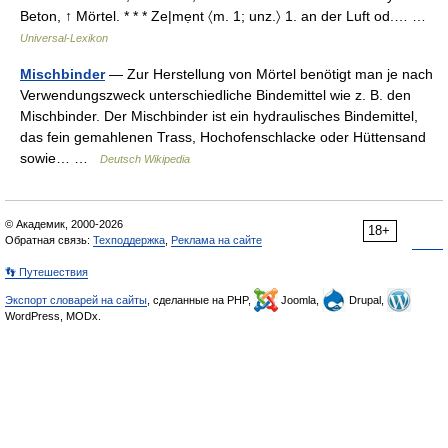
Beton, ↑ Mörtel. * * * Ze|mẹnt 〈m. 1; unz.〉 1. an der Luft od.… …
Universal-Lexikon
Mischbinder
— Zur Herstellung von Mörtel benötigt man je nach
Verwendungszweck unterschiedliche Bindemittel wie z. B. den
Mischbinder. Der Mischbinder ist ein hydraulisches Bindemittel,
das fein gemahlenen Trass, Hochofenschlacke oder Hüttensand
sowie… …
Deutsch Wikipedia
© Академик, 2000-2026
18+
Обратная связь:
Техподдержка
,
Реклама на сайте
👣 Путешествия
Экспорт словарей на сайты
, сделанные на PHP,
Joomla,
Drupal,
WordPress, MODx.