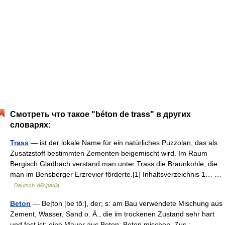
Смотреть что такое "béton de trass" в других
словарях:
Trass
— ist der lokale Name für ein natürliches Puzzolan, das als
Zusatzstoff bestimmten Zementen beigemischt wird. Im Raum
Bergisch Gladbach verstand man unter Trass die Braunkohle, die
man im Bensberger Erzrevier förderte.[1] Inhaltsverzeichnis 1… …
Deutsch Wikipedia
Beton
— Be|ton [be tõ:], der; s: am Bau verwendete Mischung aus
Zement, Wasser, Sand o. Ä., die im trockenen Zustand sehr hart
und fest ist: eine Mauer aus Beton; Beton mischen. Zus.: