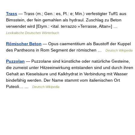
Trass
— Trạss 〈m.; Gen.: es, Pl.: e; Min.〉 verfestigter Tuff1 aus
Bimsstein, der fein gemahlen als hydraul. Zuschlag zu Beton
verwendet wird [Etym.: <ital. terrazzo »Terrasse, Altan«] …
Lexikalische Deutsches Wörterbuch
Römischer Beton
— Opus caementitium als Baustoff der Kuppel
des Pantheons in Rom Segment der römischen …
Deutsch Wikipedia
Puzzolan
— Puzzolane sind künstliche oder natürliche Gesteine,
die zumeist unter Hitzeeinwirkung entstanden sind und durch ihren
Gehalt an Kieselsäure und Kalkhydrat in Verbindung mit Wasser
bindefähig werden. Der Name stammt vom italienischen Ort
Puteoli… …
Deutsch Wikipedia