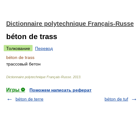
Dictionnaire polytechnique Français-Russe
béton de trass
Толкование
Перевод
béton de trass
трассовый бетон
Dictionnaire polytechnique Français-Russe
.
2013
.
Игры ⚽
Поможем написать реферат
béton de terre
béton de tuf